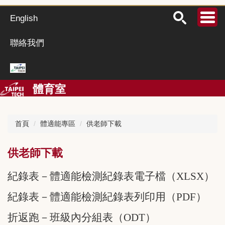
跳
到
English
主
要
聯絡我們
內
容
區
體育室
首頁
體適能專區
供老師下載
供老師下載
紀錄表－體適能檢測紀錄表電子檔（XLSX）
紀錄表－體適能檢測紀錄表列印用（PDF）
折返跑－班級內分組表（ODT）