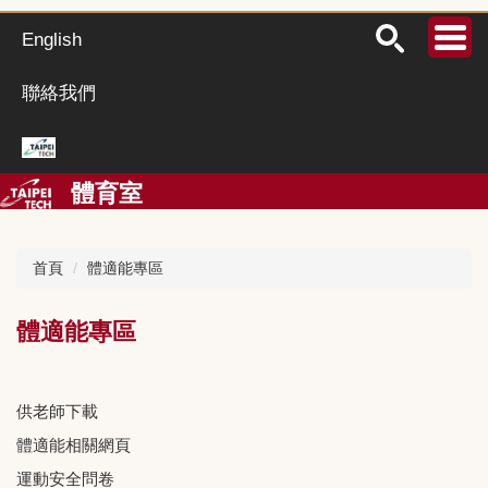
跳
到
English
主
要
聯絡我們
內
容
區
體育室
首頁
體適能專區
體適能專區
供老師下載
體適能相關網頁
運動安全問卷