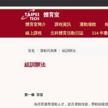
跳
到
主
體育室
要
內
體育室簡介
課程資訊
運動場館
容
線上課程
北科體育活動日誌
114 
區
首頁
運動代表隊
組訓辦法
組訓辦法
第一條
宗旨
為培育優秀運動人才，提升運動技能，帶動校園