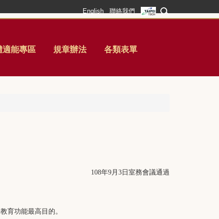
English
聯絡我們
體適能專區
規章辦法
各類表單
日室務會議通過
108
年9
月3
到教育功能最高目的。