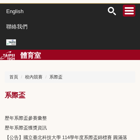
跳
到
English
主
要
聯絡我們
內
容
區
體育室
首頁
校內競賽
系際盃
系際盃
歷年系際盃參賽彙整
歷年系際盃獲獎資訊
【公告】國立臺北科技大學 114學年度系際盃錦標賽 圓滿落