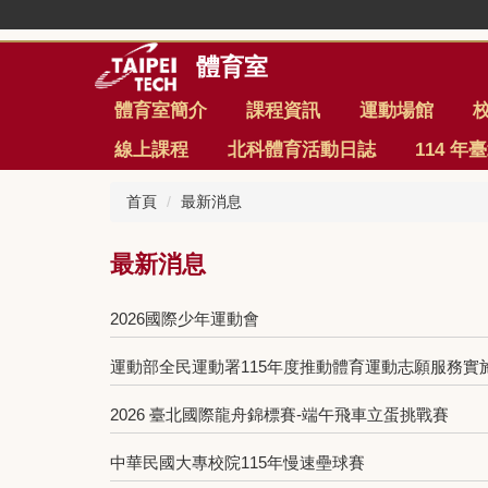
跳
到
主
體育室
要
內
體育室簡介
課程資訊
運動場館
容
線上課程
北科體育活動日誌
114 
區
首頁
最新消息
最新消息
2026國際少年運動會
運動部全民運動署115年度推動體育運動志願服務實
2026 臺北國際龍舟錦標賽-端午飛車立蛋挑戰賽
中華民國大專校院115年慢速壘球賽