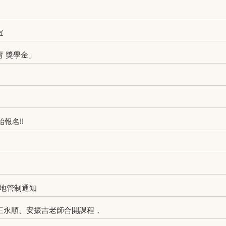
宜
育 獎學金」
報名!!
地管制通知
王永順、安振吉老師合開課程，