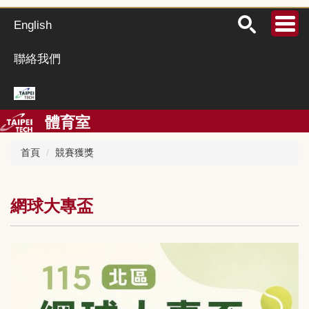
跳
到
English
主
要
聯絡我們
內
容
區
體育室
首頁
競賽獲獎
網球大專盃