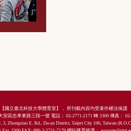
【
國立臺北科技大學體育室
】，
所刊載內容均受著作權法保護
大安區忠孝東路三段一號
電話：
02-2771-2171
轉
3300
傳真：
02-
. 3, Zhongxiao E. Rd., Da-an District, Taipei City 106, Taiwan (R.O.C
1 Ext. 3300 FAX: 886-2-2731-7179
網站建置維護：
wwwpe@ntut.e