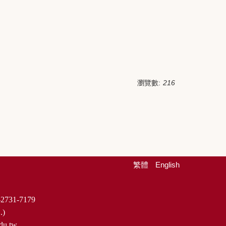
瀏覽數:
216
繁體
English
2731-7179
.)
du.tw