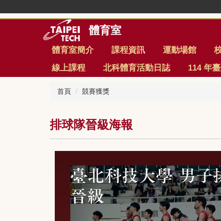
跳
到
主
體育室
要
內
體育室簡介
課程資訊
運動場館
容
線上課程
北科體育活動日誌
114 
區
首頁
競賽獲獎
排球隊晉級海報