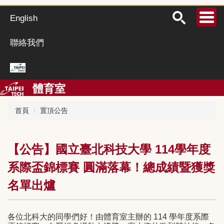
跳
到
English
主
要
聯絡我們
內
容
區
體育室
首頁
置頂公告
【公告】國立臺北科技大學 114學年度
系際盃錦標賽 圓滿落幕！總成績暨獲獎
名單出爐
各位北科大的同學們好！由體育室主辦的 114 學年度系際