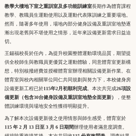
教學大樓地下室之重訓室及多功能訓練室
長期作為體育課程
教學、教職員生運動使用以及運動代表隊訓練之重要場地。
然而，隨著多年使用，場地內部分健身設備及重訓室地墊逐
漸出現老舊與不堪使用之情形，近年來設備更新需求日益迫
切。
王錫福校長於任內，為提升校園整體運動環境品質，期望提
供全校師生與教職員更優質之運動體驗，同意體育室更新構
想，特別核撥經費並授權體育室辦理相關設備更新作業。在
體育室與校內相關單位同仁共同規劃與努力下，本校健身房
設備更新工程已於
115
年2
月初順利完成
。本次共完成
26
項設
備更新（包含30
台健身設備及重訓室地墊全面更新）
，使整
體訓練環境與場地安全性獲得明顯提升。
為了解本次設備更新後之使用情形與師生感受，體育室於
115
年 2
月 13
日至 3
月 6
日期間
辦理使用者滿意度調查。
經排除重複填答後，本次共回收
115
份有效問卷
。調查結果