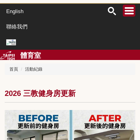
跳
到
English
主
要
聯絡我們
內
容
區
體育室
首頁
活動紀錄
2026 三教健身房更新