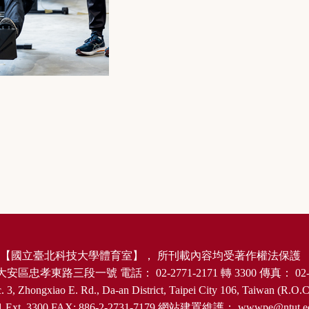
【
國立臺北科技大學體育室
】，
所刊載內容均受著作權法保護
大安區忠孝東路三段一號
電話：
02-2771-2171
轉
3300
傳真：
02-
. 3, Zhongxiao E. Rd., Da-an District, Taipei City 106, Taiwan (R.O.C
1 Ext. 3300 FAX: 886-2-2731-7179
網站建置維護：
wwwpe@ntut.e