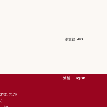
瀏覽數:
403
繁體
English
2731-7179
.)
du.tw