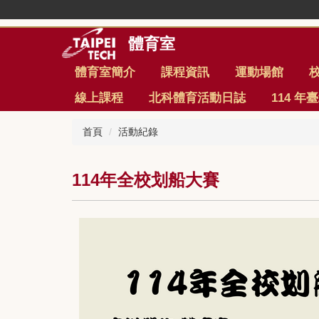
跳
到
主
體育室
要
內
體育室簡介
課程資訊
運動場館
容
線上課程
北科體育活動日誌
114 
區
首頁
活動紀錄
114年全校划船大賽