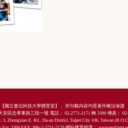
【
國立臺北科技大學體育室
】，
所刊載內容均受著作權法保護
大安區忠孝東路三段一號
電話：
02-2771-2171
轉
3300
傳真：
02-
. 3, Zhongxiao E. Rd., Da-an District, Taipei City 106, Taiwan (R.O.C
1 Ext. 3300 FAX: 886-2-2731-7179
網站建置維護：
wwwpe@ntut.e