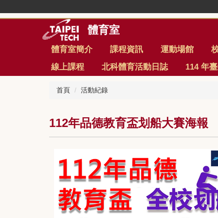
跳
到
主
體育室
要
內
體育室簡介
課程資訊
運動場館
容
線上課程
北科體育活動日誌
114 
區
首頁
活動紀錄
112年品德教育盃划船大賽海報