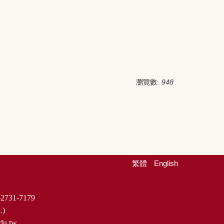
瀏覽數:
948
繁體
English
2731-7179
.)
du.tw