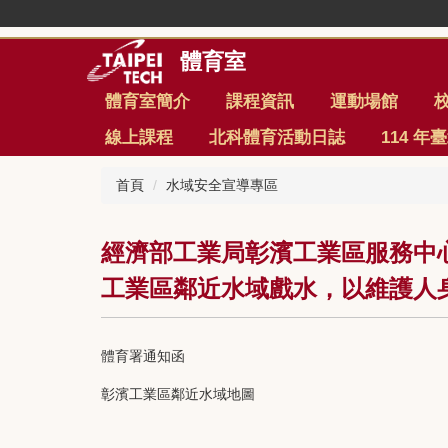
跳
到
主
體育室
要
內
體育室簡介
課程資訊
運動場館
容
線上課程
北科體育活動日誌
114 
區
首頁
水域安全宣導專區
經濟部工業局彰濱工業區服務中
工業區鄰近水域戲水，以維護人
體育署通知函
彰濱工業區鄰近水域地圖