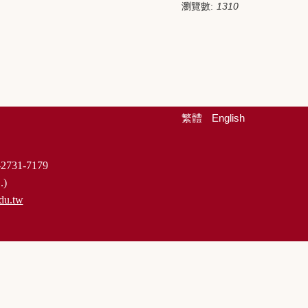
瀏覽數:
1310
繁體
English
2731-7179
.)
du.tw