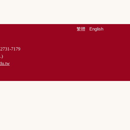
繁體
English
2731-7179
.)
du.tw