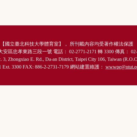
【
國立臺北科技大學體育室
】，
所刊載內容均受著作權法保護
大安區忠孝東路三段一號
電話：
02-2771-2171
轉
3300
傳真：
02-
. 3, Zhongxiao E. Rd., Da-an District, Taipei City 106, Taiwan (R.O.C
1 Ext. 3300 FAX: 886-2-2731-7179
網站建置維護：
wwwpe@ntut.e