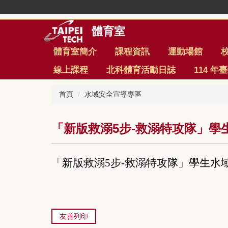
跳
到
主
體育室
要
內
體育室簡介
課程資訊
運動場館
容
線上課程
北科體育活動日誌
114 
區
首頁
水域安全宣導專區
「新版救溺5步-救溺特攻隊」學
「新版救溺5步-救溺特攻隊」學生水
友善列印